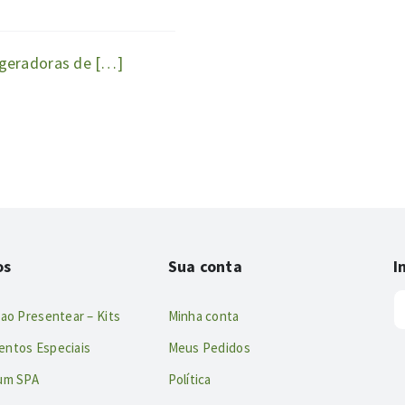
d
 geradoras de […]
os
Sua conta
I
 ao Presentear – Kits
Minha conta
entos Especiais
Meus Pedidos
 um SPA
Política