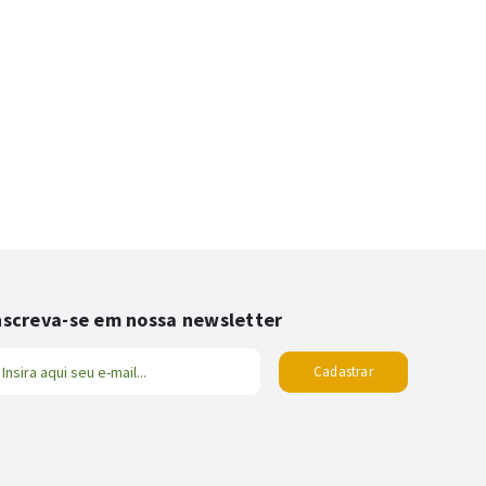
nscre
va
-se
em nossa newsletter
Cadastrar