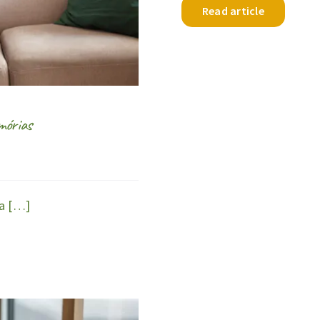
Read article
mórias
ta […]