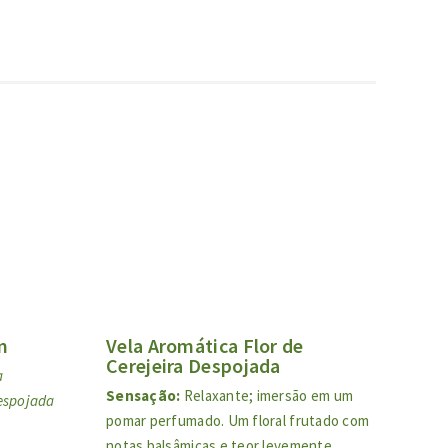
m
Vela Aromática Flor de
Cerejeira Despojada
a
Sensação:
Relaxante; imersão em um
espojada
pomar perfumado. Um floral frutado com
notas balsâmicas e teor levemente