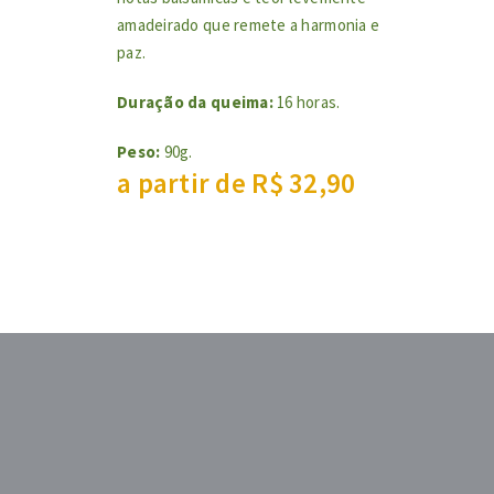
amadeirado que remete a harmonia e
paz.
Duração da queima:
16 horas.
Peso:
90g.
a partir de
R$
32,90