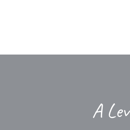
Ir
para
o
conteúdo
A Lev