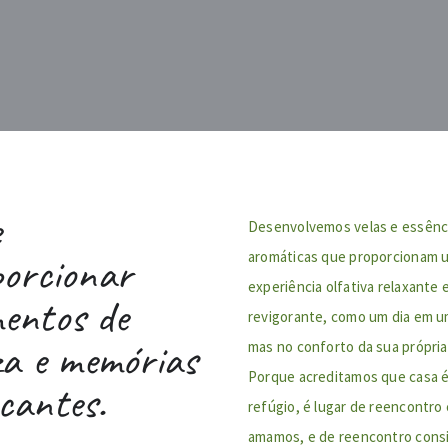
e
Desenvolvemos velas e essênc
porcionar
aromáticas que proporcionam 
experiência olfativa relaxante 
entos de
revigorante, como um dia em u
za e memórias
mas no conforto da sua própria
Porque acreditamos que casa é
cantes.
refúgio, é lugar de reencontr
amamos, e de reencontro cons