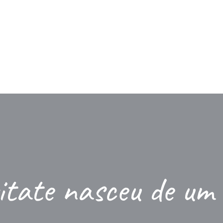
i
tate na
sceu de um 