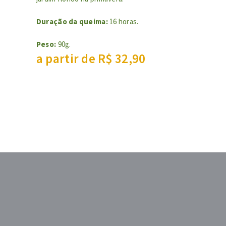
preço
preço
Duração da queima:
16 horas.
origin
atual
era:
é:
Peso:
90g.
a partir de
R$
32,90
R$ 10
R$ 10