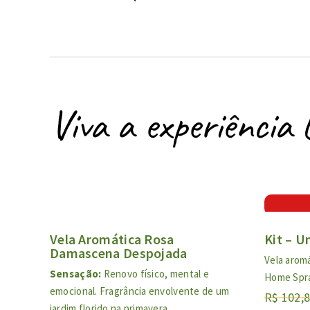
Viva a experiência 
Vela Aromática Rosa
Kit – 
Damascena Despojada
Vela arom
Sensação:
Renovo físico, mental e
Home Spr
emocional. Fragrância envolvente de um
R$
102,
O
O
jardim florido na primavera.