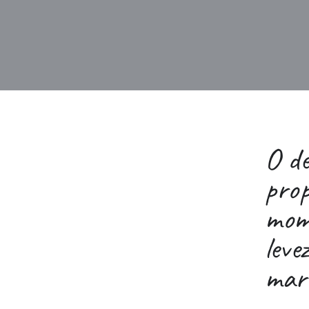
O d
pro
mom
leve
mar