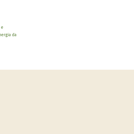
e
 e
nergia da