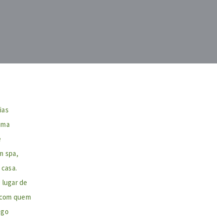
ias
uma
e
m spa,
 casa.
 lugar de
o com quem
igo