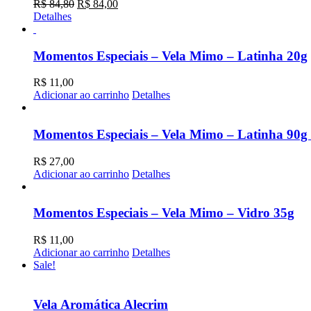
O
O
R$
84,80
R$
84,00
preço
preço
Detalhes
original
atual
era:
é:
R$ 84,80.
R$ 84,00.
Momentos Especiais – Vela Mimo – Latinha 20g
R$
11,00
Adicionar ao carrinho
Detalhes
Momentos Especiais – Vela Mimo – Latinha 90g 
R$
27,00
Adicionar ao carrinho
Detalhes
Momentos Especiais – Vela Mimo – Vidro 35g
R$
11,00
Adicionar ao carrinho
Detalhes
Sale!
Vela Aromática Alecrim