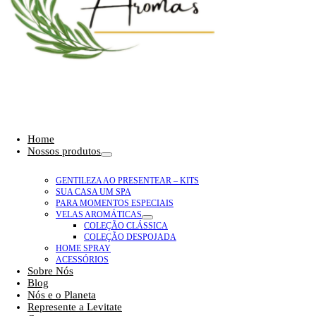
oggle
Home
avigation
Nossos produtos
GENTILEZA AO PRESENTEAR – KITS
SUA CASA UM SPA
PARA MOMENTOS ESPECIAIS
VELAS AROMÁTICAS
COLEÇÃO CLÁSSICA
COLEÇÃO DESPOJADA
HOME SPRAY
ACESSÓRIOS
Sobre Nós
Blog
Nós e o Planeta
Represente a Levitate