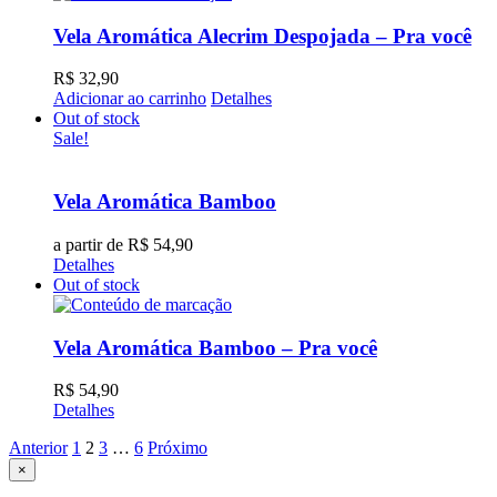
era:
é:
R$ 32,90.
R$ 27,95.
Vela Aromática Alecrim Despojada – Pra você
R$
32,90
Adicionar ao carrinho
Detalhes
Out of stock
Sale!
Vela Aromática Bamboo
a partir de
R$
54,90
Detalhes
Out of stock
Vela Aromática Bamboo – Pra você
R$
54,90
Detalhes
Anterior
1
2
3
…
6
Próximo
Close
×
product