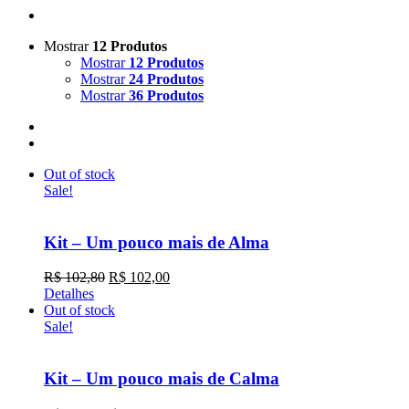
Mostrar
12 Produtos
Mostrar
12 Produtos
Mostrar
24 Produtos
Mostrar
36 Produtos
Out of stock
Sale!
Kit – Um pouco mais de Alma
O
O
R$
102,80
R$
102,00
preço
preço
Detalhes
original
atual
Out of stock
era:
é:
Sale!
R$ 102,80.
R$ 102,00.
Kit – Um pouco mais de Calma