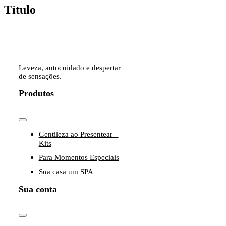
quick
Título
view
Leveza, autocuidado e despertar
de sensações.
Produtos
Toggle
Navigation
Gentileza ao Presentear –
Kits
Para Momentos Especiais
Sua casa um SPA
Sua conta
Toggle