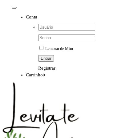
Ir
Toggle
para
o
Conta
Navigation
conteúdo
Username:
Senha:
Lembrar de Mim
Registrar
Carrinho
0