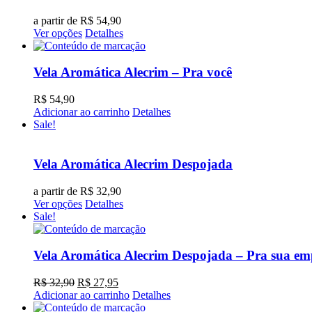
a partir de
R$
54,90
Ver opções
Detalhes
Vela Aromática Alecrim – Pra você
R$
54,90
Adicionar ao carrinho
Detalhes
Sale!
Vela Aromática Alecrim Despojada
a partir de
R$
32,90
Ver opções
Detalhes
Sale!
Vela Aromática Alecrim Despojada – Pra sua em
O
O
R$
32,90
R$
27,95
preço
preço
Adicionar ao carrinho
Detalhes
original
atual