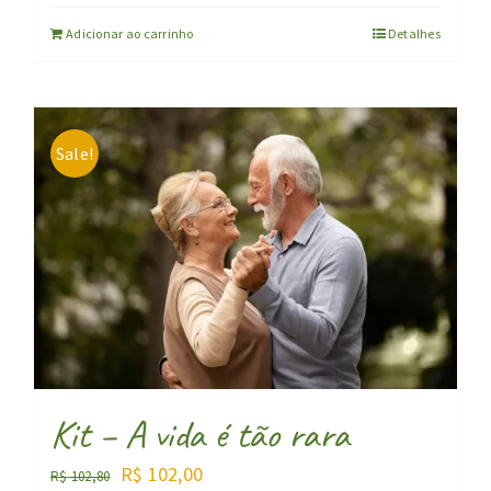
Adicionar ao carrinho
Detalhes
Sale!
Kit – A vida é tão rara
O
O
R$
102,00
R$
102,80