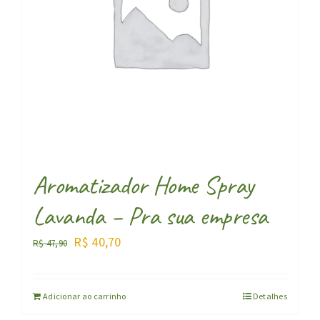
Aromatizador Home Spray
Lavanda – Pra sua empresa
O
O
R$
40,70
R$
47,90
preço
preço
original
atual
Adicionar ao carrinho
Detalhes
era:
é: