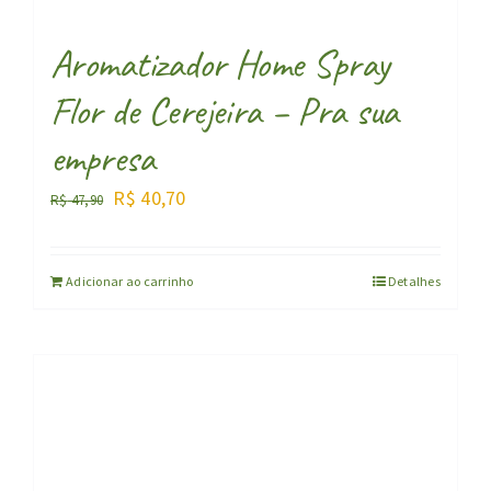
Aromatizador Home Spray
Flor de Cerejeira – Pra sua
empresa
O
O
R$
40,70
R$
47,90
preço
preço
original
atual
Adicionar ao carrinho
Detalhes
era:
é:
R$ 47,90.
R$ 40,70.