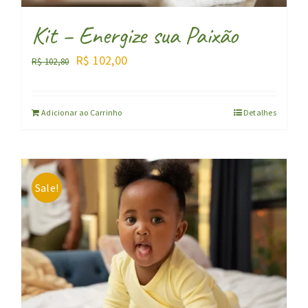
Kit – Energize sua Paixão
O
O
R$
102,00
R$
102,80
preço
preço
original
atual
Adicionar ao Carrinho
Detalhes
era:
é:
R$ 102,80.
R$ 102,00.
Sale!