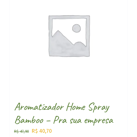
Aromatizador Home Spray
Bamboo – Pra sua empresa
O
O
R$
40,70
R$
47,90