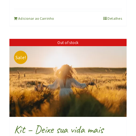
preço
preço
original
atual
Adicionar ao Carrinho
Detalhes
era:
é:
R$ 102,80.
R$ 102,00.
Out of stock
Sale!
Kit – Deixe sua vida mais