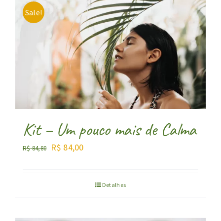
Sale!
Kit – Um pouco mais de Calma
O
O
R$
84,00
R$
84,80
preço
preço
original
atual
Detalhes
era:
é:
R$ 84,80.
R$ 84,00.