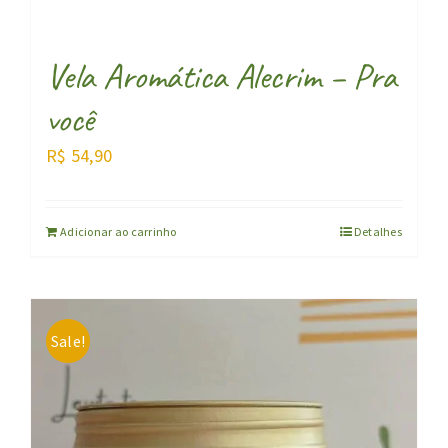
Vela Aromática Alecrim – Pra
você
R$
54,90
Adicionar ao carrinho
Detalhes
Sale!