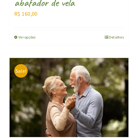
abafador de vela
R$
160,00
Ver opções
Detalhes
Sale!