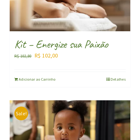
Kit – Energize sua Paixão
O
O
R$
102,00
R$
102,80
preço
preço
original
atual
Adicionar ao Carrinho
Detalhes
era:
é:
R$ 102,80.
R$ 102,00.
Sale!