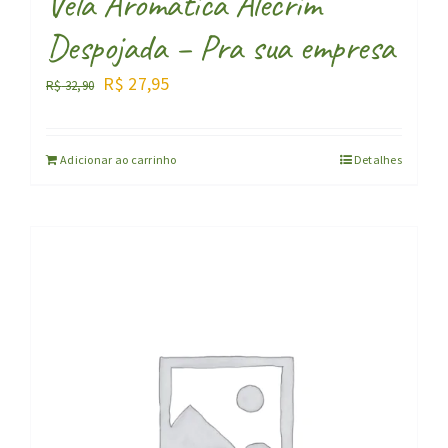
Vela Aromática Alecrim
Despojada – Pra sua empresa
O
O
R$
27,95
R$
32,90
preço
preço
original
atual
Adicionar ao carrinho
Detalhes
era:
é:
R$ 32,90.
R$ 27,95.