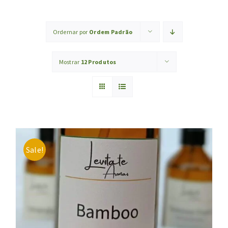
BLOG
Ordernar por
Ordem Padrão
NÓS E O PLANETA
Mostrar
12 Produtos
REPRESENTE A LEVITATE
CONTATO
Sale!
EVERCOMPARE