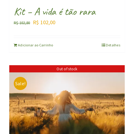
Kit – A vida é tão rara
O
O
R$
102,00
R$
102,80
preço
preço
original
atual
Adicionar ao Carrinho
Detalhes
era:
é:
R$ 102,80.
R$ 102,00.
Out of stock
Sale!